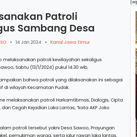
[w
sanakan Patroli
igus Sambang Desa
ARSO
•
14 Jan 2024
•
Kanal Jawa Timur
 melaksanakan patroli kewilayahan sekaligus
oo, Sabtu (13/1/2024) pukul 14.30 wib.
mpaikan bahwa patroli yang dilaksanakan ini sebagai
 di wilayah Kecamatan Pudak.
e melaksanakan patroli Harkamtibmas, Dialogis, Cipta
a, dan Cegah Kejadian Laka Lantas, “kata AKP Joko
lam patroli tersebut yakni Desa Sawoo, Prayungan
kel, pemukiman warga, serta jalur rawan laka lantas.