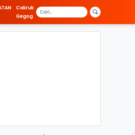
ATAN
Cakruk
Gegog