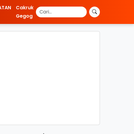
ATAN
Cakruk
Gegog