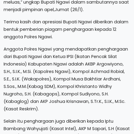
meluas,” ungkap Bupati Ngawi dalam sambutannya saat
menjadi pimpinan apel,Jumat (26/1).
Terima kasih dan apresiasi Bupati Ngawi diberikan dalam
bentuk pemberian piagam penghargaan kepada 12
anggota Polres Ngawi.
Anggota Polres Ngawi yang mendapatkan penghargaan
dari Bupati Ngawi dan Ketua IPSI (Ikatan Pencak Silat
Indonesia) Kabupaten Ngawi adalah AKBP Argowiyono,
S.H., S.I.K., M.Si. (Kapolres Ngawi), Kompol Achmad Robial,
S.E., S.I.K. (Wakapolres), Kompol Musa Bakhtiar Ardhani,
S.Sos., M.M.(Kabag SDM), Kompol Khristanto Widhy
Nugroho, S.H. (Kabagops), Kompol Sudiyono, S.H.
(Kabaglog) dan AKP Joshua Krisnawan, S.Tr.K., S.I.K., M.Sc.
(Kasat Reskrim).
Selain itu penghargaan juga diberikan kepada Iptu
Bambang Wahyujati (Kasat Intel), AKP M Sapari, S.H (Kasat