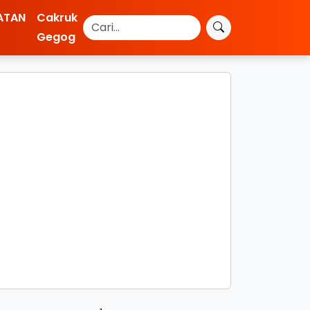
ATAN
Cakruk
Gegog