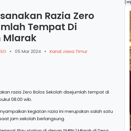
[w
ksanakan Razia Zero
jumlah Tempat Di
 Mlarak
ARSO
•
05 Mar 2024
•
Kanal Jawa Timur
an razia Zero Bolos Sekolah disejumlah tempat di
ukul 08.00 wib.
menyampaikan kegiatan razia ini merupakan salah satu
saat jam sekolah berlangsung.
 tempat Play station di depan SMPN 1 Mlarak di Desa