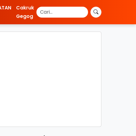
ATAN
Cakruk
Gegog