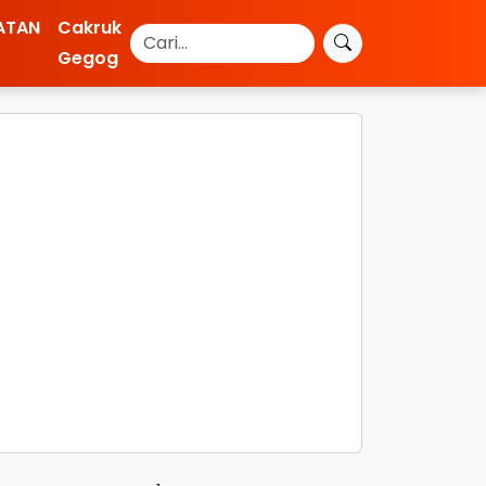
ATAN
Cakruk
Gegog