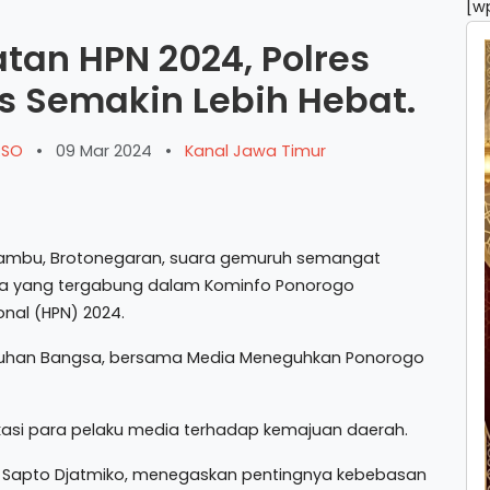
[w
tan HPN 2024, Polres
as Semakin Lebih Hebat.
ARSO
•
09 Mar 2024
•
Kanal Jawa Timur
ambu, Brotonegaran, suara gemuruh semangat
ia yang tergabung dalam Kominfo Ponorogo
onal (HPN) 2024.
uhan Bangsa, bersama Media Meneguhkan Ponorogo
dikasi para pelaku media terhadap kemajuan daerah.
o, Sapto Djatmiko, menegaskan pentingnya kebebasan