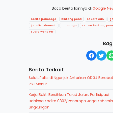
Baca berita lainnya di
Google Ne
berita ponorogo
bintang pena
cakarawal7
g
jurnalisindonesia
ponorogo
semua tentang pon
suara wengker
Bagi
Berita Terkait
Salut, Polisi di Nganjuk Antarkan ODGJ Berobat
RSJ Menur
Kerja Bakti Bersihkan Talud Jalan, Partisipasi
Babinsa Kodim 0802/Ponorogo Jaga Kebersi
Lingkungan