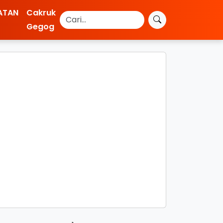
ATAN
Cakruk
Gegog