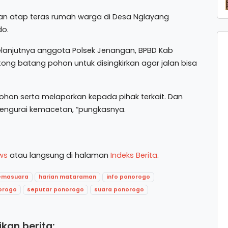
kan atap teras rumah warga di Desa Nglayang
do.
selanjutnya anggota Polsek Jenangan, BPBD Kab
g batang pohon untuk disingkirkan agar jalan bisa
pohon serta melaporkan kepada pihak terkait. Dan
mengurai kemacetan, “pungkasnya.
ws
atau langsung di halaman
Indeks Berita
.
emasuara
harian mataraman
info ponorogo
orogo
seputar ponorogo
suara ponorogo
kan berita: