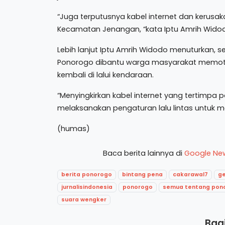
“Juga terputusnya kabel internet dan kerusa
Kecamatan Jenangan, “kata Iptu Amrih Wido
Lebih lanjut Iptu Amrih Widodo menuturkan, 
Ponorogo dibantu warga masyarakat memoton
kembali di lalui kendaraan.
“Menyingkirkan kabel internet yang tertimpa 
melaksanakan pengaturan lalu lintas untuk 
(humas)
Baca berita lainnya di
Google Ne
berita ponorogo
bintang pena
cakarawal7
g
jurnalisindonesia
ponorogo
semua tentang pon
suara wengker
Bagi