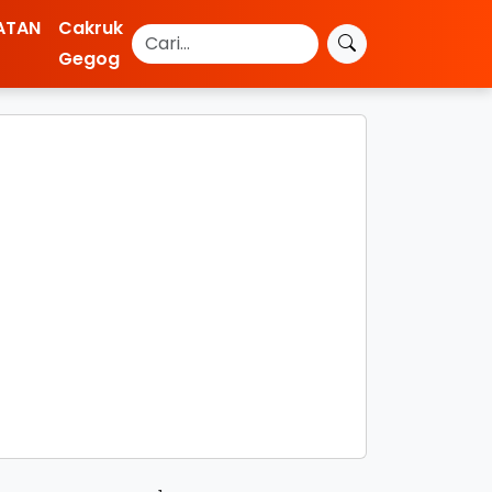
ATAN
Cakruk
Gegog