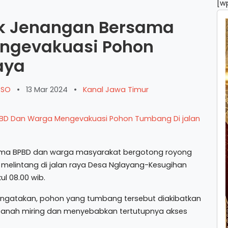
[w
sek Jenangan Bersama
ngevakuasi Pohon
aya
ARSO
•
13 Mar 2024
•
Kanal Jawa Timur
ma BPBD dan warga masyarakat bergotong royong
elintang di jalan raya Desa Nglayang-Kesugihan
l 08.00 wib.
engatakan, pohon yang tumbang tersebut diakibatkan
 tanah miring dan menyebabkan tertutupnya akses