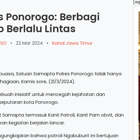
[w
res Ponorogo: Berbagi
b Berlalu Lintas
ARSO
•
22 Mar 2024
•
Kanal Jawa Timur
uasa, Satuan Samapta Polres Ponorogo tidak hanya
agiaan, Kamis sore, (21/3/2024).
 sebuah inisiatif untuk mencegah kejahatan dan
seputaran kota Ponorogo.
Sat Samapta termasuk Kanit Patroli, Kanit Pam obvit, dan
n kegiatan berjalan lancar.
gungkapkan bahwa patroli Ngabuburit ini bertujuan