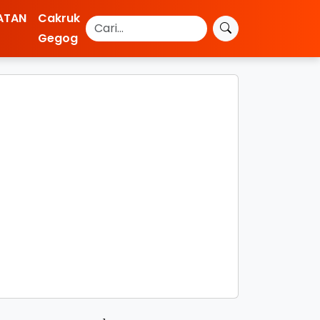
ATAN
Cakruk
Gegog