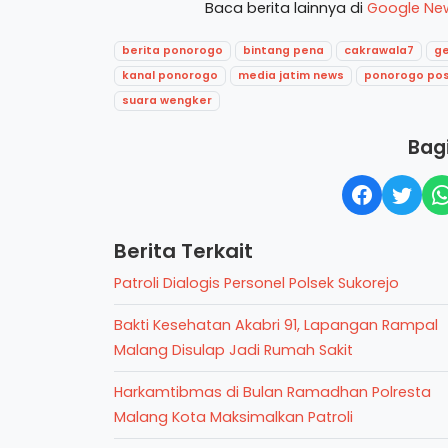
Baca berita lainnya di
Google Ne
berita ponorogo
bintang pena
cakrawala7
g
kanal ponorogo
media jatim news
ponorogo po
suara wengker
Bagi
Berita Terkait
Patroli Dialogis Personel Polsek Sukorejo
Bakti Kesehatan Akabri 91, Lapangan Rampal
Malang Disulap Jadi Rumah Sakit
Harkamtibmas di Bulan Ramadhan Polresta
Malang Kota Maksimalkan Patroli