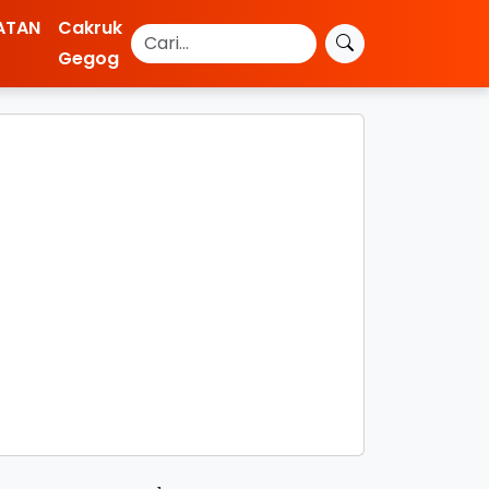
ATAN
Cakruk
Gegog