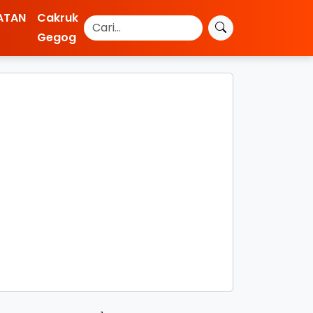
ATAN
Cakruk
Gegog