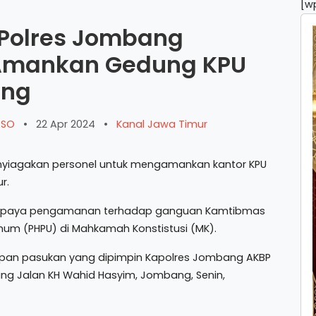
[w
 Polres Jombang
 Amankan Gedung KPU
ang
ARSO
•
22 Apr 2024
•
Kanal Jawa Timur
yiagakan personel untuk mengamankan kantor KPU
r.
ai upaya pengamanan terhadap ganguan Kamtibmas
umum (PHPU) di Mahkamah Konstistusi (MK).
iapan pasukan yang dipimpin Kapolres Jombang AKBP
ng Jalan KH Wahid Hasyim, Jombang, Senin,