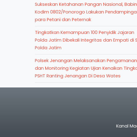
Sukseskan Ketahanan Pangan Nasional, Babi
Kodim 0802/Ponorogo Lakukan Pendampinga
para Petani dan Peternak
Tingkatkan Kemampuan 100 Penyidik Jajaran
Polda Jatim Dibekali Integritas dan Empati di 
Polda Jatim
Polsek Jenangan Melaksanakan Pengamanan
dan Monitoring Kegiatan Ujian Kenaikan Tingk
PSHT Ranting Jenangan Di Desa Wates
Kanal Ma