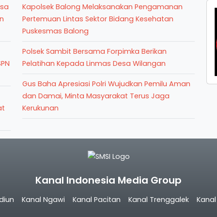
nsa
Kapolsek Balong Melaksanakan Pengamanan
n
Pertemuan Lintas Sektor Bidang Kesehatan
Puskesmas Balong
Polsek Sambit Bersama Forpimka Berikan
SPN
Pelatihan Kepada Linmas Desa Wilangan
Gus Baha Apresiasi Polri Wujudkan Pemilu Aman
dan Damai, Minta Masyarakat Terus Jaga
at
Kerukunan
Kanal Indonesia Media Group
diun
Kanal Ngawi
Kanal Pacitan
Kanal Trenggalek
Kana