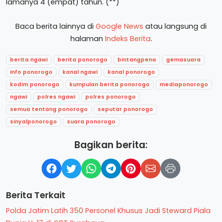
lamanya 4 (empat) tahun. (**)
Baca berita lainnya di
Google News
atau langsung di
halaman
Indeks Berita
.
berita ngawi
berita ponorogo
bintangpena
gemasuara
info ponorogo
kanal ngawi
kanal ponorogo
kodim ponorogo
kumpulan berita ponorogo
mediaponorogo
ngawi
polres ngawi
polres ponorogo
semua tentang ponorogo
seputar ponorogo
sinyalponorogo
suara ponorogo
Bagikan berita:
Berita Terkait
Polda Jatim Latih 350 Personel Khusus Jadi Steward Piala