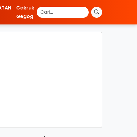
ATAN
Cakruk
Gegog