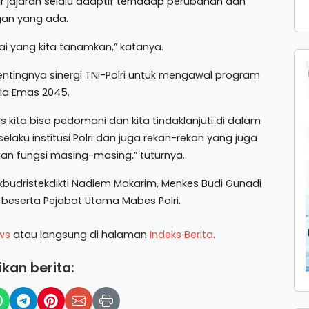
r jajaran selalu adaptif terhadap perubahan dan
an yang ada.
lai yang kita tanamkan,” katanya.
ntingnya sinergi TNI-Polri untuk mengawal program
sia Emas 2045.
 kita bisa pedomani dan kita tindaklanjuti di dalam
aku institusi Polri dan juga rekan-rekan yang juga
an fungsi masing-masing,” tuturnya.
kbudristekdikti Nadiem Makarim, Menkes Budi Gunadi
, beserta Pejabat Utama Mabes Polri.
ws
atau langsung di halaman
Indeks Berita
.
kan berita: