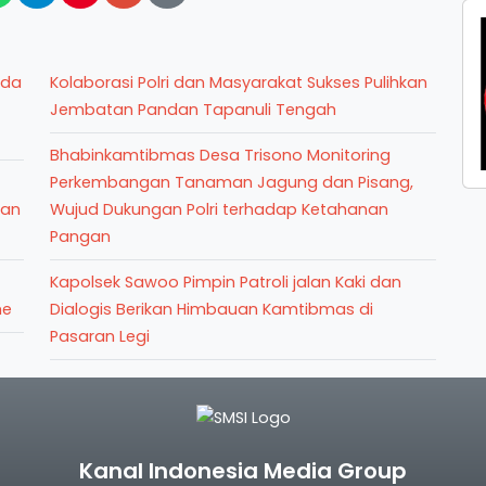
lda
Kolaborasi Polri dan Masyarakat Sukses Pulihkan
Jembatan Pandan Tapanuli Tengah
Bhabinkamtibmas Desa Trisono Monitoring
Perkembangan Tanaman Jagung dan Pisang,
lan
Wujud Dukungan Polri terhadap Ketahanan
Pangan
Kapolsek Sawoo Pimpin Patroli jalan Kaki dan
me
Dialogis Berikan Himbauan Kamtibmas di
Pasaran Legi
Kanal Indonesia Media Group