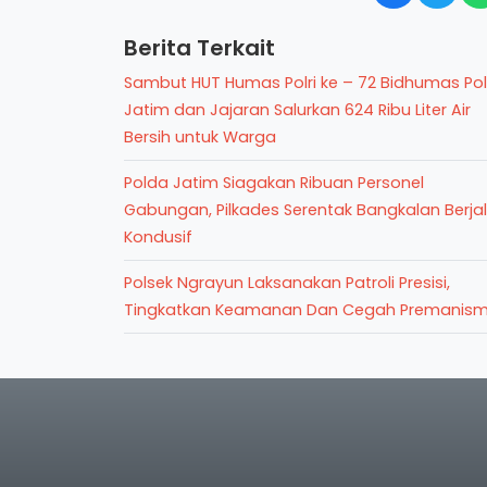
Berita Terkait
Sambut HUT Humas Polri ke – 72 Bidhumas Po
Jatim dan Jajaran Salurkan 624 Ribu Liter Air
Bersih untuk Warga
Polda Jatim Siagakan Ribuan Personel
Gabungan, Pilkades Serentak Bangkalan Berja
Kondusif
Polsek Ngrayun Laksanakan Patroli Presisi,
Tingkatkan Keamanan Dan Cegah Premanis