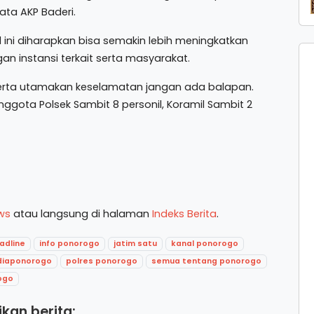
ta AKP Baderi.
ini diharapkan bisa semakin lebih meningkatkan
n instansi terkait serta masyarakat.
peserta utamakan keselamatan jangan ada balapan.
ota Polsek Sambit 8 personil, Koramil Sambit 2
ws
atau langsung di halaman
Indeks Berita
.
adline
info ponorogo
jatim satu
kanal ponorogo
iaponorogo
polres ponorogo
semua tentang ponorogo
ogo
kan berita: