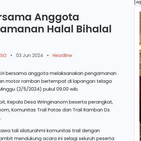
[w
ersama Anggota
amanan Halal Bihalal
ARSO
•
03 Jun 2024
•
Headline
, M.H bersama anggota melaksanakan pengamanan
s dan motor ramban bertempat di lapangan telaga
inggu (2/5/2024) pukul 09.00 wib.
bit, Kepala Desa Wringinanom beserta perangkat,
nom, Komunitas Trail Patas dan Trail Ramban Ds
.
wa tali silaturahmi komunitas trail dengan
ambit mendukung acara ini selagi seluruh peserta