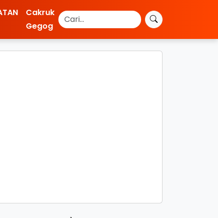
ATAN
Cakruk
Gegog