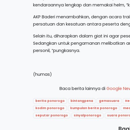
kendaraannya lengkap dan memakai helm, “ka
AKP Baderi menambahkan, dengan acara trail 
persatuan dan kesatuan antara peserta denga
Selain itu, diharapkan dalam giat ini agar 
Sedangkan untuk pengamanan melibatkan angg
personil, “pungkasnya.
(humas)
Baca berita lainnya di
Google Ne
berita ponorogo
bintangpena
gemasuara
He
kodim ponorogo
kumpulan berita ponorogo
med
seputar ponorogo
sinyalponorogo
suara ponor
Bagi