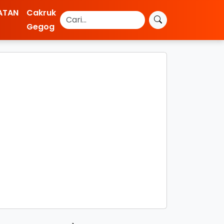
ATAN
Cakruk
Gegog