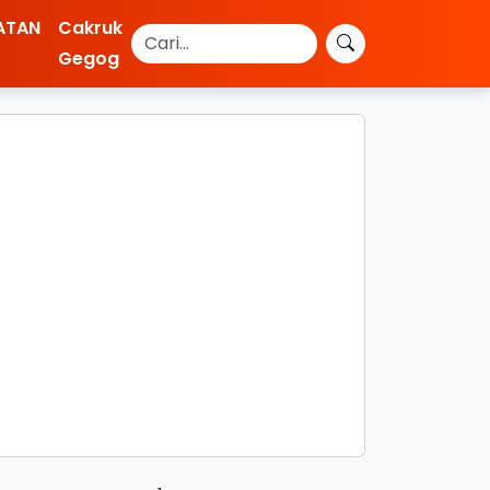
ATAN
Cakruk
Gegog