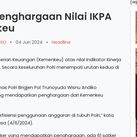
[w
 Penghargaan Nilai IKPA
keu
ARSO
•
04 Jun 2024
•
Headline
ian Keuangan (Kemenkeu) atas nilai Indikator Kinerja
. Secara keseluruhan Polri menempati urutan kedua di
as Polri Brigjen Pol Trunoyudo Wisnu Andiko
yang mendapatkan penghargaan dari Kemenkeu
efisiensi penggunaan anggaran di tubuh Polri,” kata
asa (4/6/2024).
 satker yang mendapatkan penghargaan, ada 61 satker