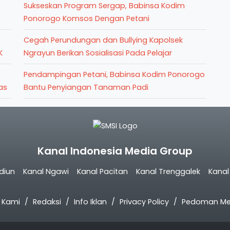
Sukseskan Program Sergap, Babinsa Kodim
Ponorogo Komsos Dengan Petani
Cegah Perundungan dan Bullying Kapolsek
K
Ngrayun Berikan Sosialisasi Pada Pelajar
Pendampingan Petani, Babinsa Kodim Ponorogo
as
Bantu Penyiangan Tanaman Padi
Kanal Indonesia Media Group
diun
Kanal Ngawi
Kanal Pacitan
Kanal Trenggalek
Kana
 Kami
Redaksi
Info Iklan
Privacy Policy
Pedoman Med