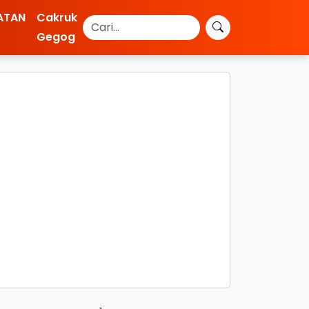
ATAN
Cakruk
Gegog