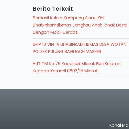
Berita Terkait
Berhasil Kelola Kampung Sinau Kini
Bhabinkamtibmas Jangkau Anak-anak Desa
Dengan Mobil Cerdas
BRIPTU VINTA BHABINKAMTIBMAS DESA WOTAN
POLSEK PULUNG BAGI BAGI MASKER
HUT TNI Ke 76 Kapolsek Mlarak Beri Kejutan
Kepada Koramil 0802/15 Mlarak
Kanal Ma