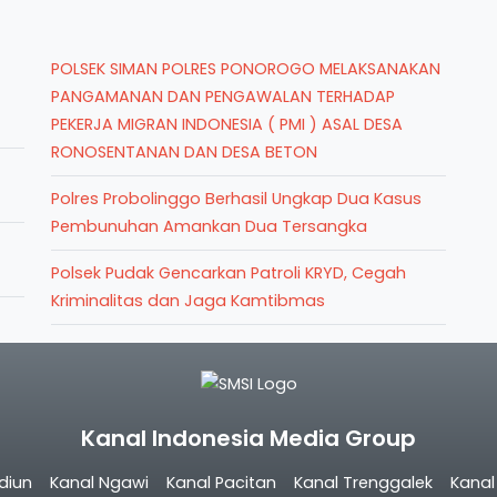
POLSEK SIMAN POLRES PONOROGO MELAKSANAKAN
PANGAMANAN DAN PENGAWALAN TERHADAP
PEKERJA MIGRAN INDONESIA ( PMI ) ASAL DESA
RONOSENTANAN DAN DESA BETON
Polres Probolinggo Berhasil Ungkap Dua Kasus
Pembunuhan Amankan Dua Tersangka
Polsek Pudak Gencarkan Patroli KRYD, Cegah
Kriminalitas dan Jaga Kamtibmas
Kanal Indonesia Media Group
diun
Kanal Ngawi
Kanal Pacitan
Kanal Trenggalek
Kana