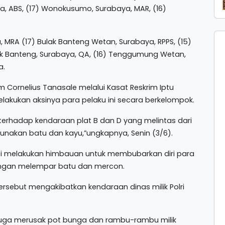
ya, ABS, (17) Wonokusumo, Surabaya, MAR, (16)
, MRA (17) Bulak Banteng Wetan, Surabaya, RPPS, (15)
lak Banteng, Surabaya, QA, (16) Tenggumung Wetan,
a.
m Cornelius Tanasale melalui Kasat Reskrim Iptu
kukan aksinya para pelaku ini secara berkelompok.
erhadap kendaraan plat B dan D yang melintas dari
akan batu dan kayu,”ungkapnya, Senin (3/6).
asi melakukan himbauan untuk membubarkan diri para
engan melempar batu dan mercon.
rsebut mengakibatkan kendaraan dinas milik Polri
ku juga merusak pot bunga dan rambu-rambu milik