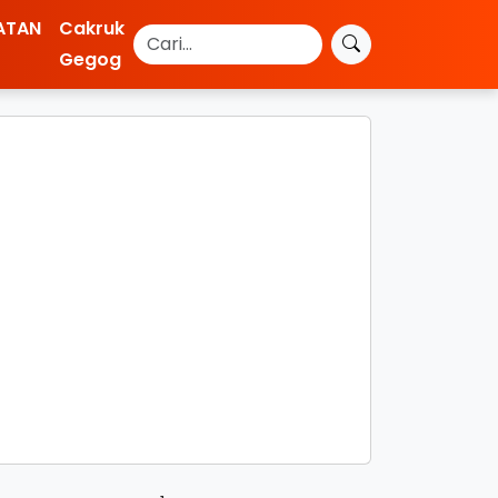
ATAN
Cakruk
Gegog