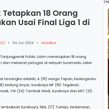
[w
k Tetapkan 18 Orang
an Usai Final Liga 1 di
ARSO
•
04 Jun 2024
•
Headline
 Tanjungperak Polda Jatim menetapkan 18 orang
n dan melawan petugas di wilayah Suramadu Jalan
ai tersangka adalah, A (19) warga Tapan, Kedungwaru
8) Kedung Anyar, Surabaya MF (18) Tegalsari,
esik, YW (24) Tambak Wedi, Surabaya dan MST (21)
mbaksari Surabaya, SBA, (17) Turirejo, Kedamean,