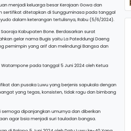
akuan menjadi keluarga besar Kerajaan Gowa dan
m sertifikat ditetapkan di Sungguminasa pada tanggal
oyudo dalam keterangan tertulisnya, Rabu (5/6/2024).
Saoraja Kabupaten Bone. Berdasarkan surat
ahkan gelar nama Bugis yaitu La Pateddungi Daeng
ng pemimpin yang arif dan melindungi Bangsa dan
n di Watampone pada tanggal 5 Juni 2024 oleh Ketua
ertifikat dan pusaka Luwu yang berjenis sapukala dengan
ngat yang tegas, konsisten, tidak ragu dan bimbang
olri semoga dipanjangkan umurnya dan diberikan
aan agar bsia menjadi suri tauladan bangsa.
apkan di Palopo 5 Juni 2024 oleh Datu Luwu ke-40 Yang