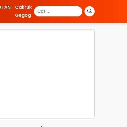
ATAN
Cakruk
Gegog