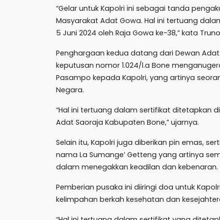
“Gelar untuk Kapolri ini sebagai tanda peng
Masyarakat Adat Gowa. Hal ini tertuang dala
5 Juni 2024 oleh Raja Gowa ke-38,” kata Trun
Penghargaan kedua datang dari Dewan Adat 
keputusan nomor 1.024/l.a Bone menganuger
Pasampo kepada Kapolri, yang artinya seora
Negara.
“Hal ini tertuang dalam sertifikat ditetapka
Adat Saoraja Kabupaten Bone,” ujarnya.
Selain itu, Kapolri juga diberikan pin emas, s
nama La Sumange’ Getteng yang artinya sema
dalam menegakkan keadilan dan kebenaran.
Pemberian pusaka ini diiringi doa untuk Kap
kelimpahan berkah kesehatan dan kesejahter
“Hal ini tertuang dalam sertifikat yang ditet