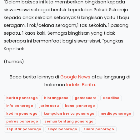
“Dalam baksos ini kita memberikan bingkisan kepada
siswa-siswi sebagai bentuk kepedulian Polsek Sukorejo
kepada anak sekolah sebanyak 6 bingkisan yaitu 1 baju
seragam, 1 rok/celana seragam,1 tas sekolah, 1 pasang
sepatu, 1 kaos kaki. Semoga bingkisan yang tidak
seberapa ini bermanfaat bagi siswa-siswi, “pungkas
Kapolsek.
(humas)
Baca berita lainnya di
Google News
atau langsung di
halaman
Indeks Berita
.
berita ponorogo
bintangpena
gemasuara
Headline
info ponorogo
jatim satu
kanal ponorogo
kodim ponorogo
kumpulan berita ponorogo
mediaponorogo
polres ponorogo
semua tentang ponorogo
seputar ponorogo
sinyalponorogo
suara ponorogo