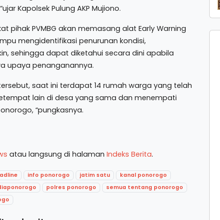
“ujar Kapolsek Pulung AKP Mujiono.
at pihak PVMBG akan memasang alat Early Warning
pu mengidentifikasi penurunan kondisi,
, sehingga dapat diketahui secara dini apabila
aya upaya penanganannya.
 tersebut, saat ini terdapat 14 rumah warga yang telah
 ketempat lain di desa yang sama dan menempati
Ponorogo, “pungkasnya.
ws
atau langsung di halaman
Indeks Berita
.
adline
info ponorogo
jatim satu
kanal ponorogo
iaponorogo
polres ponorogo
semua tentang ponorogo
ogo