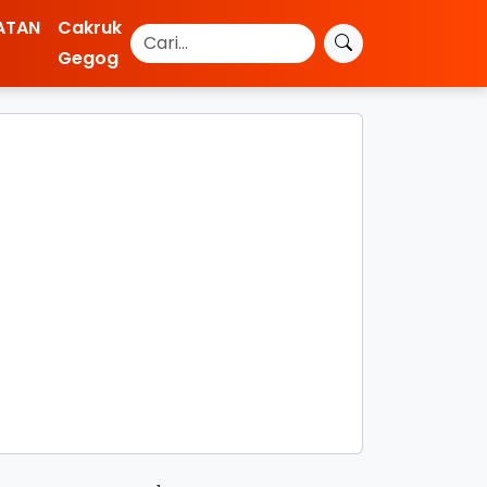
ATAN
Cakruk
Gegog