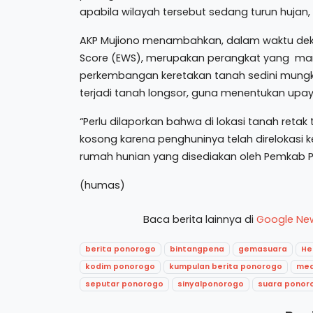
apabila wilayah tersebut sedang turun hujan, 
AKP Mujiono menambahkan, dalam waktu dek
Score (EWS), merupakan perangkat yang mam
perkembangan keretakan tanah sedini mungkin
terjadi tanah longsor, guna menentukan up
“Perlu dilaporkan bahwa di lokasi tanah retak
kosong karena penghuninya telah direlokasi
rumah hunian yang disediakan oleh Pemkab 
(humas)
Baca berita lainnya di
Google Ne
berita ponorogo
bintangpena
gemasuara
He
kodim ponorogo
kumpulan berita ponorogo
med
seputar ponorogo
sinyalponorogo
suara ponor