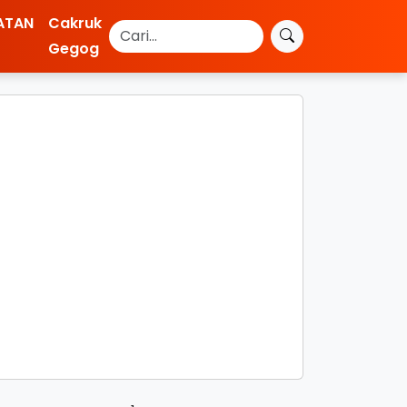
ATAN
Cakruk
Gegog