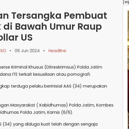
[w
an Tersangka Pembuat
k di Bawah Umur Raup
llar US
ARSO
•
06 Jun 2024
•
Headline
erse Kriminal Khusus (Ditreskrimsus) Polda Jatim
na ITE terkait kesusilaan atau pornografi.
ngkap terduga pelaku berinisial AAS (34) merupakan
ungan Masyarakat ( Kabidhumas) Polda Jatim, Kombes
Bidhumas Polda Jatim, Kamis (6/6).
AS (34) yang diduga kuat telah dengan sengaja