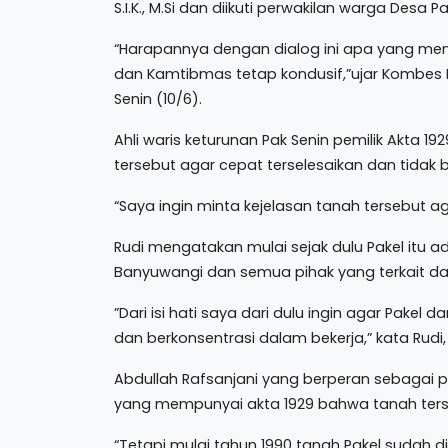
S.I.K., M.Si dan diikuti perwakilan warga Desa P
“Harapannya dengan dialog ini apa yang menjad
dan Kamtibmas tetap kondusif,”ujar Kombes 
Senin (10/6).
Ahli waris keturunan Pak Senin pemilik Akta 
tersebut agar cepat terselesaikan dan tidak be
“Saya ingin minta kejelasan tanah tersebut aga
Rudi mengatakan mulai sejak dulu Pakel itu ada
Banyuwangi dan semua pihak yang terkait dap
”Dari isi hati saya dari dulu ingin agar Pake
dan berkonsentrasi dalam bekerja,” kata Rudi, 
Abdullah Rafsanjani yang berperan sebagai 
yang mempunyai akta 1929 bahwa tanah terse
“Tetapi mulai tahun 1990 tanah Pakel sudah d