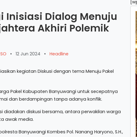
[w
 Inisiasi Dialog Menuju
ahtera Akhiri Polemik
ARSO
•
12 Jun 2024
•
Headline
asikan kegiatan Diskusi dengan tema Menuju Pakel
warga Pakel Kabupaten Banyuwangi untuk secepatnya
 damai dan berdampingan tanpa adanya konflik.
asi diadakan diskusi bersama, antara perwakilan warga
rta awak media.
polresta Banyuwangi Kombes Pol. Nanang Haryono, S.H.,