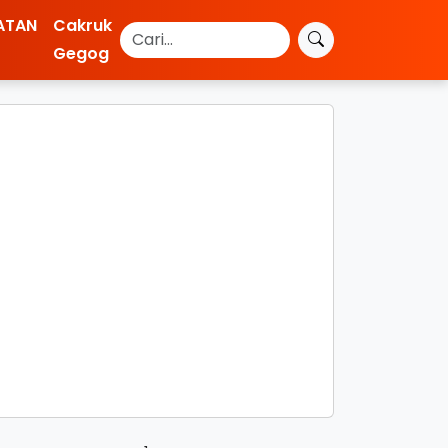
ATAN
Cakruk
Gegog