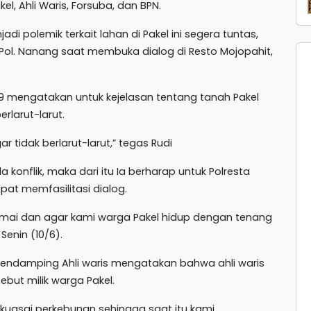
akel, Ahli Waris, Forsuba, dan BPN.
i polemik terkait lahan di Pakel ini segera tuntas,
Pol. Nanang saat membuka dialog di Resto Mojopahit,
1929 mengatakan untuk kejelasan tentang tanah Pakel
rlarut-larut.
r tidak berlarut-larut,” tegas Rudi
 konflik, maka dari itu Ia berharap untuk Polresta
at memfasilitasi dialog.
l damai dan agar kami warga Pakel hidup dengan tenang
Senin (10/6).
pendamping Ahli waris mengatakan bahwa ahli waris
but milik warga Pakel.
ikuasai perkebunan sehingga saat itu kami