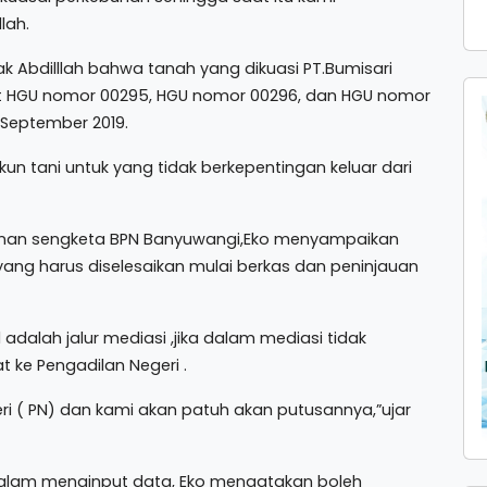
lah.
k Abdilllah bahwa tanah yang dikuasi PT.Bumisari
at HGU nomor 00295, HGU nomor 00296, dan HGU nomor
 September 2019.
n tani untuk yang tidak berkepentingan keluar dari
anan sengketa BPN Banyuwangi,Eko menyampaikan
yang harus diselesaikan mulai berkas dan peninjauan
l adalah jalur mediasi ,jika dalam mediasi tidak
t ke Pengadilan Negeri .
ri ( PN) dan kami akan patuh akan putusannya,”ujar
dalam menginput data, Eko mengatakan boleh