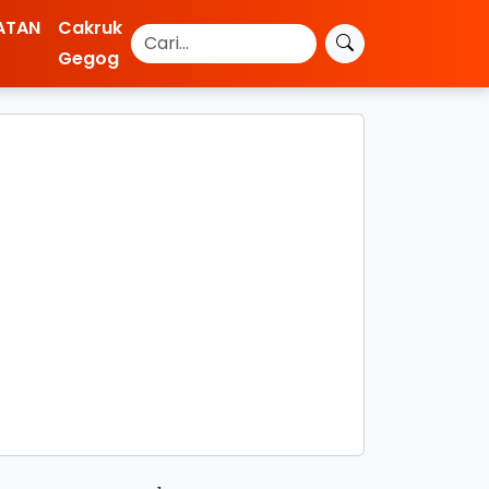
ATAN
Cakruk
Gegog