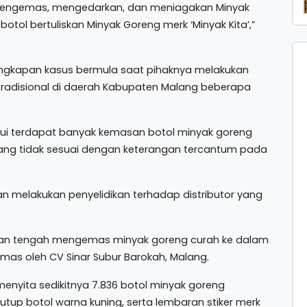
mengemas, mengedarkan, dan meniagakan Minyak
ol bertuliskan Minyak Goreng merk ‘Minyak Kita’,”
ngkapan kasus bermula saat pihaknya melakukan
tradisional di daerah Kabupaten Malang beberapa
ahui terdapat banyak kemasan botol minyak goreng
 yang tidak sesuai dengan keterangan tercantum pada
an melakukan penyelidikan terhadap distributor yang
gan tengah mengemas minyak goreng curah ke dalam
emas oleh CV Sinar Subur Barokah, Malang.
menyita sedikitnya 7.836 botol minyak goreng
tutup botol warna kuning, serta lembaran stiker merk