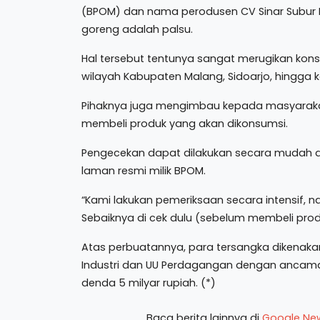
(BPOM) dan nama perodusen CV Sinar Subur 
goreng adalah palsu.
Hal tersebut tentunya sangat merugikan kon
wilayah Kabupaten Malang, Sidoarjo, hingga 
Pihaknya juga mengimbau kepada masyarak
membeli produk yang akan dikonsumsi.
Pengecekan dapat dilakukan secara mudah d
laman resmi milik BPOM.
“Kami lakukan pemeriksaan secara intensif, nam
Sebaiknya di cek dulu (sebelum membeli prod
Atas perbuatannya, para tersangka dikenakan
Industri dan UU Perdagangan dengan ancam
denda 5 milyar rupiah. (*)
Baca berita lainnya di
Google Ne