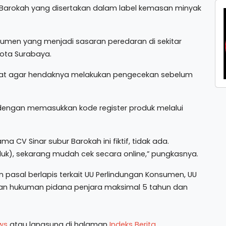
Barokah yang disertakan dalam label kemasan minyak
sumen yang menjadi sasaran peredaran di sekitar
kota Surabaya.
at agar hendaknya melakukan pengecekan sebelum
engan memasukkan kode register produk melalui
a CV Sinar subur Barokah ini fiktif, tidak ada.
uk), sekarang mudah cek secara online,” pungkasnya.
 pasal berlapis terkait UU Perlindungan Konsumen, UU
an hukuman pidana penjara maksimal 5 tahun dan
ws
atau langsung di halaman
Indeks Berita
.