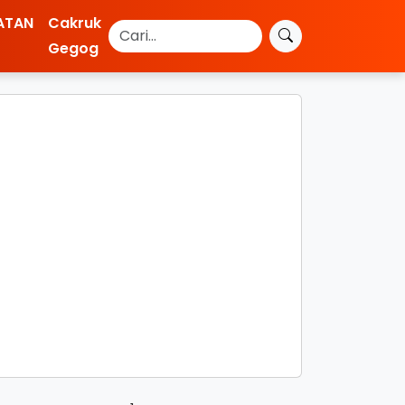
ATAN
Cakruk
Gegog