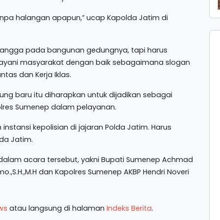
anpa halangan apapun,” ucap Kapolda Jatim di
bangga pada bangunan gedungnya, tapi harus
layani masyarakat dengan baik sebagaimana slogan
ntas dan Kerja Iklas.
ng baru itu diharapkan untuk dijadikan sebagai
olres Sumenep dalam pelayanan.
instansi kepolisian di jajaran Polda Jatim. Harus
da Jatim.
 dalam acara tersebut, yakni Bupati Sumenep Achmad
imo.,S.H.,M.H dan Kapolres Sumenep AKBP Hendri Noveri
ws
atau langsung di halaman
Indeks Berita
.