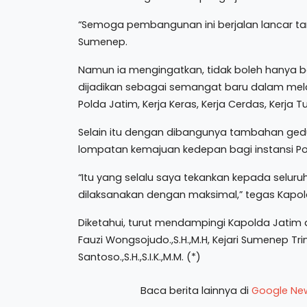
“Semoga pembangunan ini berjalan lancar t
Sumenep.
Namun ia mengingatkan, tidak boleh hanya 
dijadikan sebagai semangat baru dalam me
Polda Jatim, Kerja Keras, Kerja Cerdas, Kerja Tu
Selain itu dengan dibangunya tambahan gedu
lompatan kemajuan kedepan bagi instansi P
“Itu yang selalu saya tekankan kepada seluruh 
dilaksanakan dengan maksimal,” tegas Kapol
Diketahui, turut mendampingi Kapolda Jatim
Fauzi Wongsojudo.,S.H.,M.H, Kejari Sumenep Tr
Santoso.,S.H.,S.I.K.,M.M. (*)
Baca berita lainnya di
Google Ne