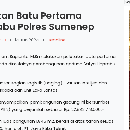
[w
kan Batu Pertama
abu Polres Sumenep
ARSO
•
14 Jun 2024
•
Headline
 Imam Sugianto.,M.Si melakukan peletakan batu pertama
anda dimulainya pembangunan gedung Satya Haprabu
or Bagian Logistik (Baglog) , Satuan Intelijen dan
rkoba dan Unit Laka Lantas.
o menyampaikan, pembangunan gedung ini bersumber
BN) yang berjumlah sebesar Rp. 22.843.718.000,-.
n luas bangunan 1.846 m2, berdiri di atas tanah seluas
hari oleh PT. Jaya Etika Teknik