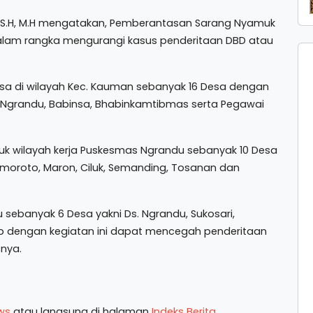
 S.H, M.H mengatakan, Pemberantasan Sarang Nyamuk
dalam rangka mengurangi kasus penderitaan DBD atau
Desa di wilayah Kec. Kauman sebanyak 16 Desa dengan
grandu, Babinsa, Bhabinkamtibmas serta Pegawai
k wilayah kerja Puskesmas Ngrandu sebanyak 10 Desa
Somoroto, Maron, Ciluk, Semanding, Tosanan dan
sebanyak 6 Desa yakni Ds. Ngrandu, Sukosari,
rap dengan kegiatan ini dapat mencegah penderitaan
nya.
ws
atau langsung di halaman
Indeks Berita
.