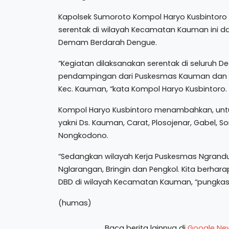
Kapolsek Sumoroto Kompol Haryo Kusbintoro
serentak di wilayah Kecamatan Kauman ini 
Demam Berdarah Dengue.
“Kegiatan dilaksanakan serentak di seluruh 
pendampingan dari Puskesmas Kauman dan N
Kec. Kauman, “kata Kompol Haryo Kusbintoro.
Kompol Haryo Kusbintoro menambahkan, untu
yakni Ds. Kauman, Carat, Plosojenar, Gabel, 
Nongkodono.
“Sedangkan wilayah Kerja Puskesmas Ngrandu 
Nglarangan, Bringin dan Pengkol. Kita berha
DBD di wilayah Kecamatan Kauman, “pungkas
(humas)
Baca berita lainnya di
Google Ne