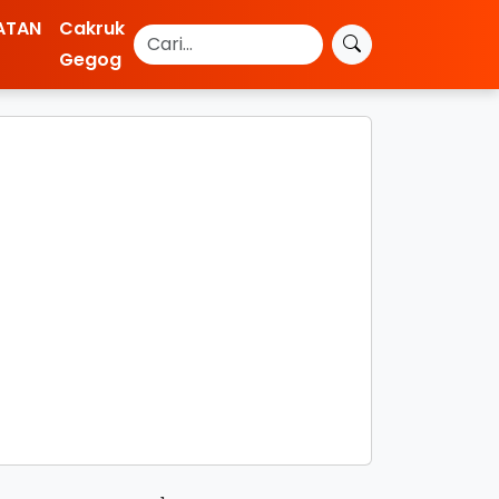
ATAN
Cakruk
Gegog