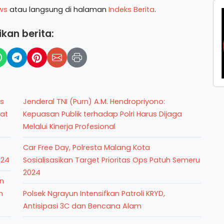
ws
atau langsung di halaman
Indeks Berita
.
kan berita:
s
Jenderal TNI (Purn) A.M. Hendropriyono:
iat
Kepuasan Publik terhadap Polri Harus Dijaga
Melalui Kinerja Profesional
Car Free Day, Polresta Malang Kota
024
Sosialisasikan Target Prioritas Ops Patuh Semeru
2024
n
m
Polsek Ngrayun Intensifkan Patroli KRYD,
Antisipasi 3C dan Bencana Alam