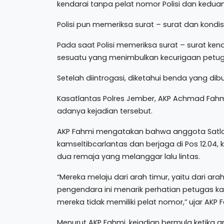
kendarai tanpa pelat nomor Polisi dan ked
Polisi pun memeriksa surat – surat dan kondis
Pada saat Polisi memeriksa surat – surat ke
sesuatu yang menimbulkan kecurigaan petugas
Setelah diintrogasi, diketahui benda yang di
Kasatlantas Polres Jember, AKP Achmad Fah
adanya kejadian tersebut.
AKP Fahmi mengatakan bahwa anggota Satlan
kamseltibcarlantas dan berjaga di Pos 12.0
dua remaja yang melanggar lalu lintas.
“Mereka melaju dari arah timur, yaitu dari ar
pengendara ini menarik perhatian petugas 
mereka tidak memiliki pelat nomor,” ujar AKP F
Menurut AKP Fahmi, kejadian bermula ketika a