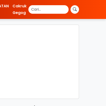
ATAN
Cakruk
Gegog