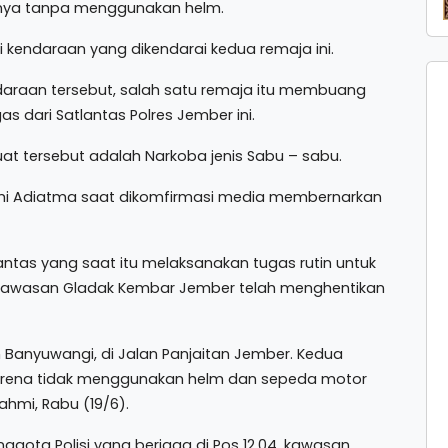
uanya tanpa menggunakan helm.
i kendaraan yang dikendarai kedua remaja ini.
ndaraan tersebut, salah satu remaja itu membuang
 dari Satlantas Polres Jember ini.
buat tersebut adalah Narkoba jenis Sabu – sabu.
mi Adiatma saat dikomfirmasi media membernarkan
tas yang saat itu melaksanakan tugas rutin untuk
4, kawasan Gladak Kembar Jember telah menghentikan
ah Banyuwangi, di Jalan Panjaitan Jember. Kedua
karena tidak menggunakan helm dan sepeda motor
ahmi, Rabu (19/6).
nggota Polisi yang berjaga di Pos 12.04, kawasan