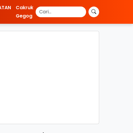
ATAN
Cakruk
Gegog