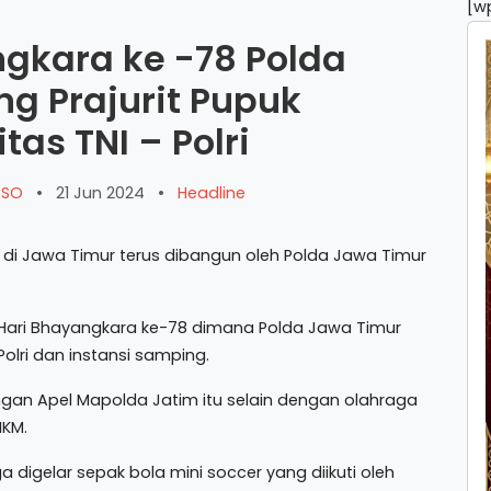
[w
gkara ke -78 Polda
g Prajurit Pupuk
tas TNI – Polri
ARSO
•
21 Jun 2024
•
Headline
ri di Jawa Timur terus dibangun oleh Polda Jawa Timur
i Hari Bhayangkara ke-78 dimana Polda Jawa Timur
olri dan instansi samping.
ngan Apel Mapolda Jatim itu selain dengan olahraga
MKM.
 digelar sepak bola mini soccer yang diikuti oleh