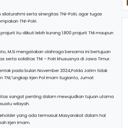
ilaturahmi serta sinergitas TNI-Polri, agar tugas
mpakan TNI-Polri.
rit itu diikuti lebih kurang 1.800 prajurit TNI maupun
nto, M.Si mengatakan olahraga bersama ini bertujuan
as serta soliditas TNI – Polri khususnya di Jawa Timur.
ntak pada bulan November 2024,Polda Jatim tidak
n TNI,”ungkap Irjen Pol Imam Sugianto, Jumat
iditas sangat penting dalam mewujudkan tujuan utama
suatu wilayah.
akeholder yang ada termasuk Masyarakat dalam hal
ah Irjen Imam.