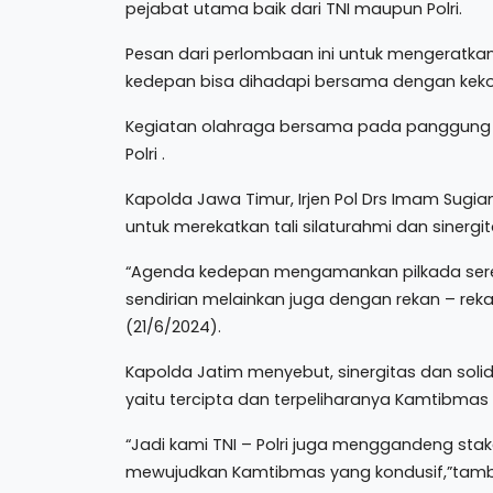
pejabat utama baik dari TNI maupun Polri.
Pesan dari perlombaan ini untuk mengeratkan s
kedepan bisa dihadapi bersama dengan keko
Kegiatan olahraga bersama pada panggung praju
Polri .
Kapolda Jawa Timur, Irjen Pol Drs Imam Sugia
untuk merekatkan tali silaturahmi dan sinergit
“Agenda kedepan mengamankan pilkada sere
sendirian melainkan juga dengan rekan – reka
(21/6/2024).
Kapolda Jatim menyebut, sinergitas dan sol
yaitu tercipta dan terpeliharanya Kamtibmas 
“Jadi kami TNI – Polri juga menggandeng st
mewujudkan Kamtibmas yang kondusif,”tamb