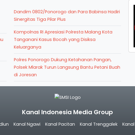
Dandim 0802/Ponorogo dan Para Babinsa Hadiri
Sinergitas Tiga Pilar Plus
Kompolnas RI Apresiasi Polresta Malang Kota
au
Tanganani Kasus Bocah yang Disiksa
Keluarganya
Polres Ponorogo Dukung Ketahanan Pangan,
Polsek Mlarak Turun Langsung Bantu Petani Buah
di Joresan
Kanal Indonesia Media Group
diun
Kanal Ngawi
Kanal Pacitan
Kanal Trenggalek
Kana