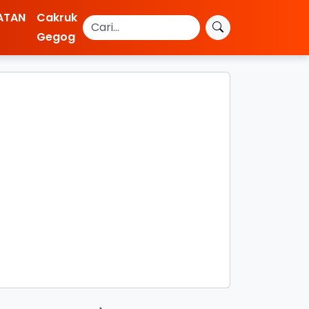
ATAN
Cakruk
Gegog