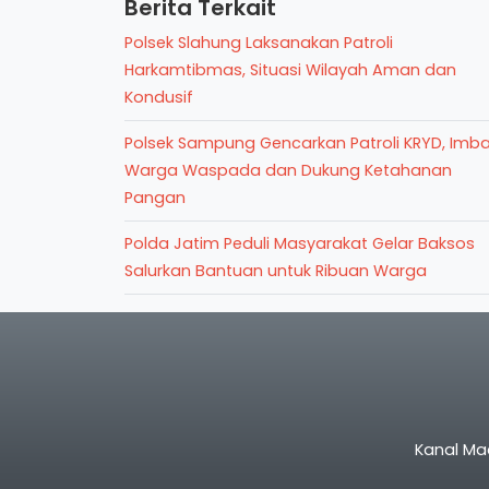
Berita Terkait
Polsek Slahung Laksanakan Patroli
Harkamtibmas, Situasi Wilayah Aman dan
Kondusif
Polsek Sampung Gencarkan Patroli KRYD, Imb
Warga Waspada dan Dukung Ketahanan
Pangan
Polda Jatim Peduli Masyarakat Gelar Baksos
Salurkan Bantuan untuk Ribuan Warga
Kanal Ma