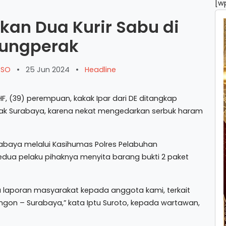
[w
nkan Dua Kurir Sabu di
ungperak
ARSO
•
25 Jun 2024
•
Headline
HF, (39) perempuan, kakak Ipar dari DE ditangkap
ak Surabaya, karena nekat mengedarkan serbuk haram
baya melalui Kasihumas Polres Pelabuhan
edua pelaku pihaknya menyita barang bukti 2 paket
a laporan masyarakat kepada anggota kami, terkait
on – Surabaya,” kata Iptu Suroto, kepada wartawan,