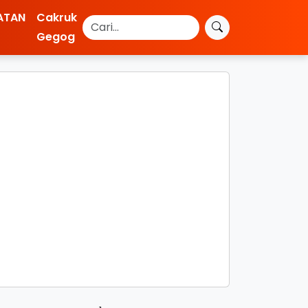
ATAN
Cakruk
Gegog