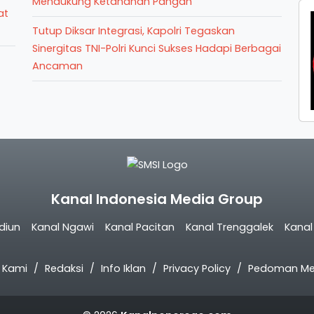
Mendukung Ketahanan Pangan
at
Tutup Diksar Integrasi, Kapolri Tegaskan
Sinergitas TNI-Polri Kunci Sukses Hadapi Berbagai
Ancaman
Kanal Indonesia Media Group
diun
Kanal Ngawi
Kanal Pacitan
Kanal Trenggalek
Kana
 Kami
Redaksi
Info Iklan
Privacy Policy
Pedoman Med