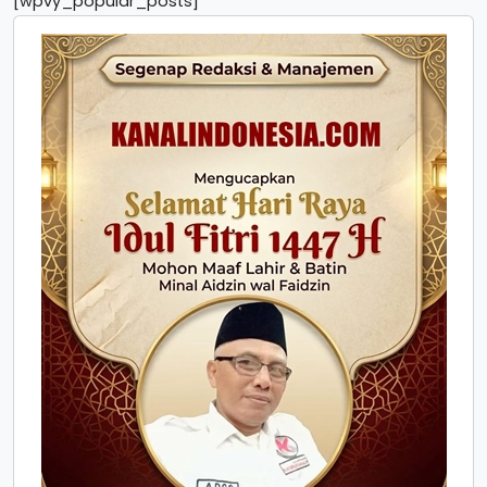
[wpvy_popular_posts]