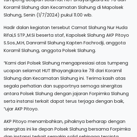
Koramil Slahung dan Kecamatan Slahung di Mapolsek
Slahung, Senin (1/7/2024) pukul 11.00 wib.
Hadir dalan kegiatan tersebut Camat Slahung Nur Huda
Rifai,S STP.,M.Si beserta staf, Kapolsek Slahung AKP Pitoyo
S.Sos.,M.H, Danramil Slahung Kapten Fachrodji, anggota
Koramil Slahung, anggota Polsek Slahung.
“Kami dari Polsek Slahung mengapresiasi atas tumpeng
ucapan selamat HUT Bhayangkara ke 78 dari Koramil
Slahung dan Kecamatan Slahung ini. Terima kasih atas
segala perhatian dan supportnya semoga sinergitas
antara Polsek Slahung dengan jajaran Forpimka Slahung
serta instansi terkait dapat terus terjaga dengan baik,
“ujar AKP Pitoyo.
AKP Pitoyo menambahkan, pihaknya berharap dengan
sinergitas ini ke depan Polsek Slahung bersama Forpimka
dan instansi terkait semakin solid sehingga tercipta