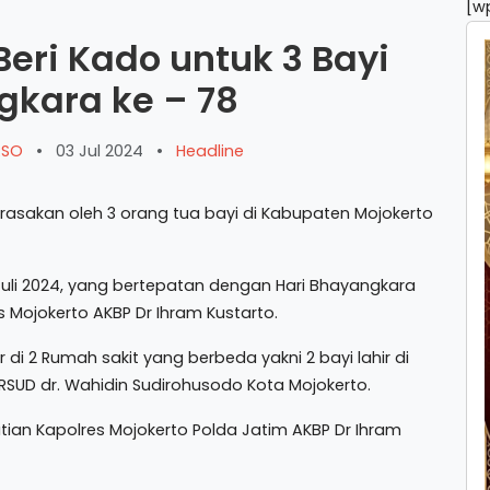
[w
Beri Kado untuk 3 Bayi
ngkara ke – 78
ARSO
•
03 Jul 2024
•
Headline
asakan oleh 3 orang tua bayi di Kabupaten Mojokerto
 Juli 2024, yang bertepatan dengan Hari Bhayangkara
s Mojokerto AKBP Dr Ihram Kustarto.
 di 2 Rumah sakit yang berbeda yakni 2 bayi lahir di
i RSUD dr. Wahidin Sudirohusodo Kota Mojokerto.
tian Kapolres Mojokerto Polda Jatim AKBP Dr Ihram