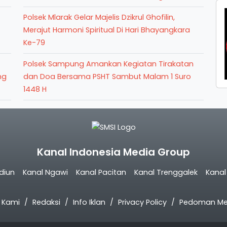
Polsek Mlarak Gelar Majelis Dzikrul Ghofilin,
Merajut Harmoni Spiritual Di Hari Bhayangkara
Ke-79
Polsek Sampung Amankan Kegiatan Tirakatan
ng
dan Doa Bersama PSHT Sambut Malam 1 Suro
1448 H
Kanal Indonesia Media Group
diun
Kanal Ngawi
Kanal Pacitan
Kanal Trenggalek
Kana
 Kami
Redaksi
Info Iklan
Privacy Policy
Pedoman Med