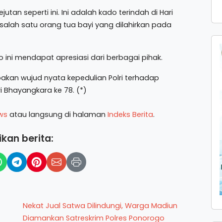
an seperti ini. Ini adalah kado terindah di Hari
salah satu orang tua bayi yang dilahirkan pada
o ini mendapat apresiasi dari berbagai pihak.
akan wujud nyata kepedulian Polri terhadap
 Bhayangkara ke 78. (*)
ws
atau langsung di halaman
Indeks Berita
.
kan berita:
Nekat Jual Satwa Dilindungi, Warga Madiun
Diamankan Satreskrim Polres Ponorogo