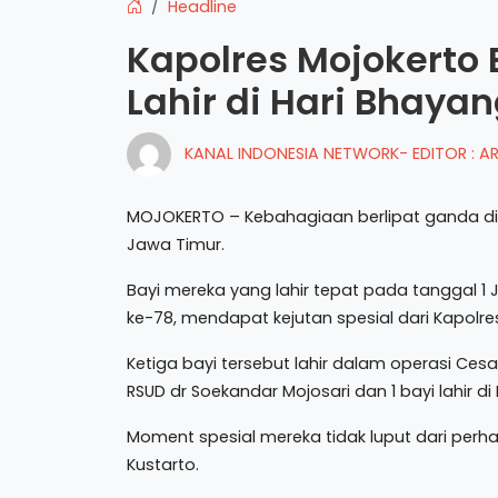
Headline
Kapolres Mojokerto 
Lahir di Hari Bhaya
KANAL INDONESIA NETWORK- EDITOR : 
MOJOKERTO – Kebahagiaan berlipat ganda dir
Jawa Timur.
Bayi mereka yang lahir tepat pada tanggal 1
ke-78, mendapat kejutan spesial dari Kapolre
Ketiga bayi tersebut lahir dalam operasi Cesar
RSUD dr Soekandar Mojosari dan 1 bayi lahir d
Moment spesial mereka tidak luput dari perha
Kustarto.