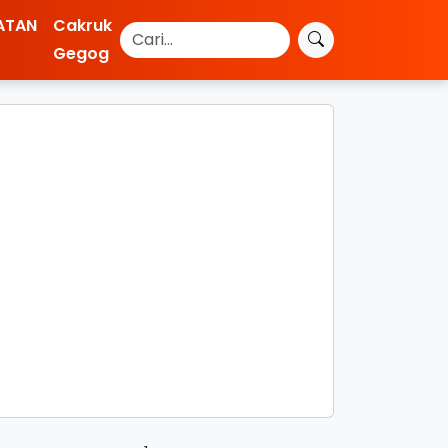
ATAN
Cakruk
Gegog