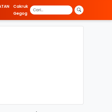
ATAN
Cakruk
Gegog