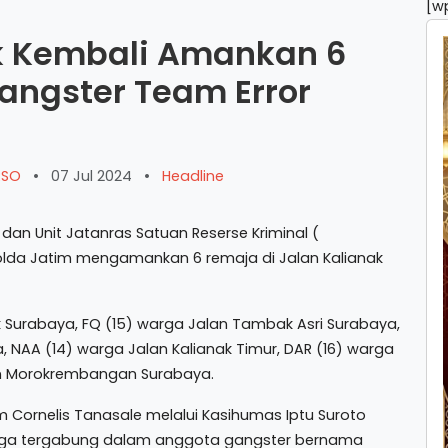
[w
k Kembali Amankan 6
ngster Team Error
ARSO
•
07 Jul 2024
•
Headline
n Unit Jatanras Satuan Reserse Kriminal (
Polda Jatim mengamankan 6 remaja di Jalan Kalianak
 Surabaya, FQ (15) warga Jalan Tambak Asri Surabaya,
a, NAA (14) warga Jalan Kalianak Timur, DAR (16) warga
lan Morokrembangan Surabaya.
m Cornelis Tanasale melalui Kasihumas Iptu Suroto
ga tergabung dalam anggota gangster bernama