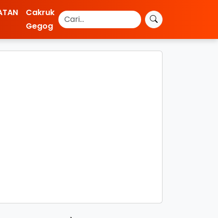
ATAN
Cakruk
Gegog