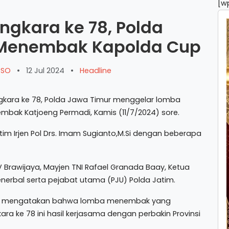
[w
ngkara ke 78, Polda
 Menembak Kapolda Cup
ARSO
•
12 Jul 2024
•
Headline
gkara ke 78, Polda Jawa Timur menggelar lomba
bak Katjoeng Permadi, Kamis (11/7/2024) sore.
m Irjen Pol Drs. Imam Sugianto,M.Si dengan beberapa
rawijaya, Mayjen TNI Rafael Granada Baay, Ketua
enerbal serta pejabat utama (PJU) Polda Jatim.
nya mengatakan bahwa lomba menembak yang
a ke 78 ini hasil kerjasama dengan perbakin Provinsi