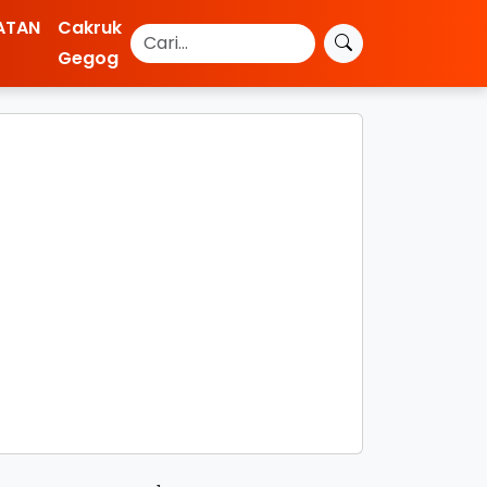
ATAN
Cakruk
Gegog