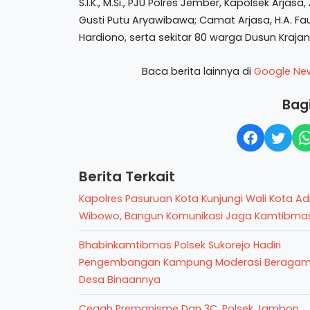
S.I.K., M.Si., PJU Polres Jember, Kapolsek Arjasa
Gusti Putu Aryawibawa; Camat Arjasa, H.A. Fauzi
Hardiono, serta sekitar 80 warga Dusun Krajan 
Baca berita lainnya di
Google Ne
Bagi
Berita Terkait
Kapolres Pasuruan Kota Kunjungi Wali Kota Ad
Wibowo, Bangun Komunikasi Jaga Kamtibma
Bhabinkamtibmas Polsek Sukorejo Hadiri
Pengembangan Kampung Moderasi Beraga
Desa Binaannya
Cegah Premanisme Dan 3C, Polsek Jambon