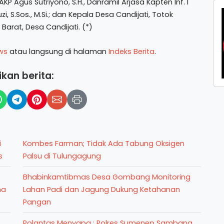
, AKP Agus Sutriyono, S.H., Danramil Arjasa Kapten Inf. I
, S.Sos., M.Si.; dan Kepala Desa Candijati, Totok
Barat, Desa Candijati. (*)
ws
atau langsung di halaman
Indeks Berita
.
kan berita:
i
Kombes Farman; Tidak Ada Tabung Oksigen
s
Palsu di Tulungagung
Bhabinkamtibmas Desa Gombang Monitoring
ma
Lahan Padi dan Jagung Dukung Ketahanan
Pangan
Polantas Menyapa : Polres Sumenep Sambang