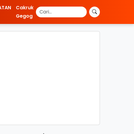
ATAN
Cakruk
Gegog