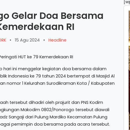
[w
go Gelar Doa Bersama
 Kemerdekaan RI
WORK
•
15 Agu 2024
•
Headline
ari ini menggelar kegiatan doa bersama dalam
ik Indonesia ke 79 tahun 2024 bertempat di Masjid Al
an nomor 1 Kelurahan Surodikraman Kota / Kabupaten
ah tersebut dihadiri oleh prajurit dan PNS Kodim
lingkungan Makodim 0802/Ponorogo tersebut diawali
adz Sangaji dari Pulung Mardiko Kecamatan Pulung
bagai pemimpin doa bersama pada acara tersebut.