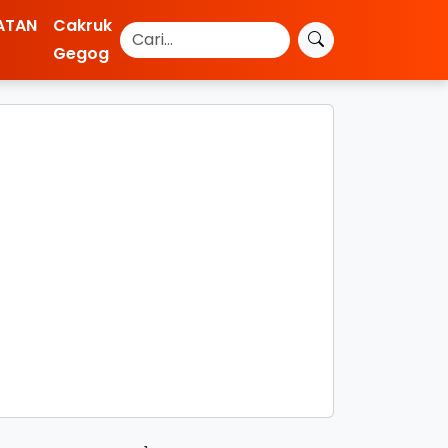
ATAN
Cakruk
Gegog