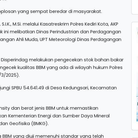
M oplosan yang sempat beredar di masyarakat.
S.I.K., M.Si. melalui Kasatreskrim Polres Kediri Kota, AKP
k ini melibatkan Dinas Perindustrian dan Perdagangan
agangan Ahli Muda, UPT Meteorologi Dinas Perdagangan
n Disperindag melakukan pengecekan stok bahan bakar
gecek kualitas BBM yang ada di wilayah hukum Polres
8/3/2025).
ungi SPBU 54.641.49 di Desa Kedungsari, Kecamatan
sity dan berat jenis BBM untuk memastikan
an Kementerian Energi dan Sumber Daya Mineral
 dan Geofisika (BMKG).
BBM yang diuji memenuhi standar yang telah