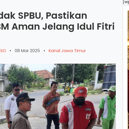
[w
idak SPBU, Pastikan
M Aman Jelang Idul Fitri
ARSO
•
08 Mar 2025
•
Kanal Jawa Timur