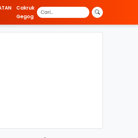
ATAN
Cakruk
Gegog