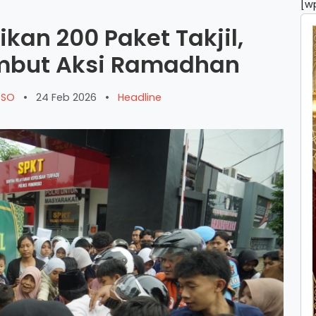
[w
kan 200 Paket Takjil,
mbut Aksi Ramadhan
ARSO
•
24 Feb 2026
•
Headline