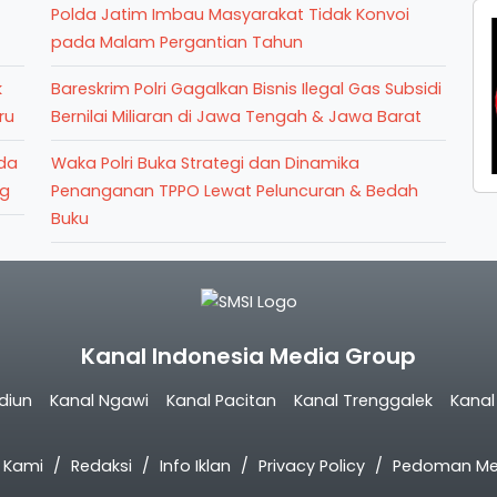
Polda Jatim Imbau Masyarakat Tidak Konvoi
pada Malam Pergantian Tahun
k
Bareskrim Polri Gagalkan Bisnis Ilegal Gas Subsidi
ru
Bernilai Miliaran di Jawa Tengah & Jawa Barat
uda
Waka Polri Buka Strategi dan Dinamika
ng
Penanganan TPPO Lewat Peluncuran & Bedah
Buku
Kanal Indonesia Media Group
diun
Kanal Ngawi
Kanal Pacitan
Kanal Trenggalek
Kana
 Kami
Redaksi
Info Iklan
Privacy Policy
Pedoman Med