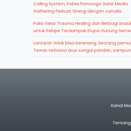
Colling System, Polres Ponorogo Gelar Media
Gathering Perkuat Sinergi dengan Jurnalis.
Polisi Gelar Trauma Healing dan Berbagi Snac
untuk Pelajar Terdampak Erupsi Gunung Seme
Lantaran tidak bisa berenang, Seorang pem
Tewas terbawa arus sungai pandan, sampu
Kanal Ma
Tentang