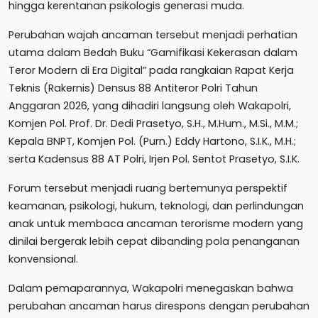
hingga kerentanan psikologis generasi muda.
Perubahan wajah ancaman tersebut menjadi perhatian
utama dalam Bedah Buku “Gamifikasi Kekerasan dalam
Teror Modern di Era Digital” pada rangkaian Rapat Kerja
Teknis (Rakernis) Densus 88 Antiteror Polri Tahun
Anggaran 2026, yang dihadiri langsung oleh Wakapolri,
Komjen Pol. Prof. Dr. Dedi Prasetyo, S.H., M.Hum., M.Si., M.M.;
Kepala BNPT, Komjen Pol. (Purn.) Eddy Hartono, S.I.K., M.H.;
serta Kadensus 88 AT Polri, Irjen Pol. Sentot Prasetyo, S.I.K.
Forum tersebut menjadi ruang bertemunya perspektif
keamanan, psikologi, hukum, teknologi, dan perlindungan
anak untuk membaca ancaman terorisme modern yang
dinilai bergerak lebih cepat dibanding pola penanganan
konvensional.
Dalam pemaparannya, Wakapolri menegaskan bahwa
perubahan ancaman harus direspons dengan perubahan