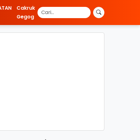
ATAN
Cakruk
Gegog