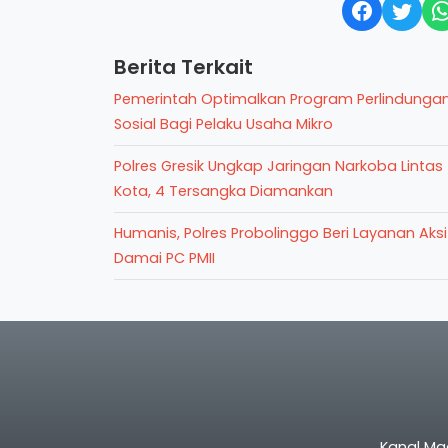
Berita Terkait
Pemerintah Optimalkan Program Perlindunga
Sosial Bagi Pelaku Usaha Mikro
Polres Gresik Ungkap Jaringan Narkoba Lintas
Kota, 4 Tersangka Diamankan
Humanis, Polres Probolinggo Beri Layanan Aksi
Damai PC PMII
Kanal Ma