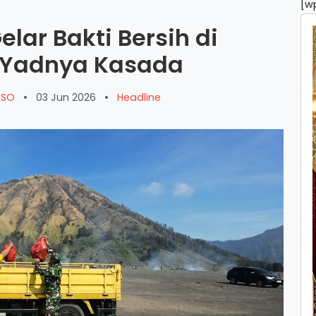
[w
elar Bakti Bersih di
 Yadnya Kasada
ARSO
•
03 Jun 2026
•
Headline