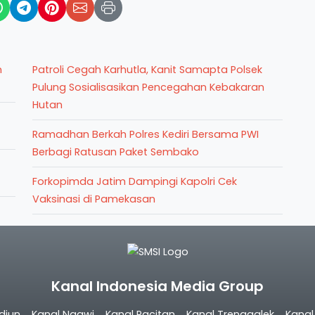
n
Patroli Cegah Karhutla, Kanit Samapta Polsek
Pulung Sosialisasikan Pencegahan Kebakaran
Hutan
Ramadhan Berkah Polres Kediri Bersama PWI
Berbagi Ratusan Paket Sembako
Forkopimda Jatim Dampingi Kapolri Cek
Vaksinasi di Pamekasan
Kanal Indonesia Media Group
diun
Kanal Ngawi
Kanal Pacitan
Kanal Trenggalek
Kana