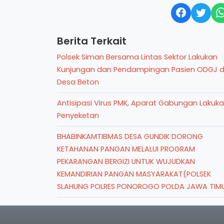
Berita Terkait
Polsek Siman Bersama Lintas Sektor Lakukan
Kunjungan dan Pendampingan Pasien ODGJ d
Desa Beton
Antisipasi Virus PMK, Aparat Gabungan Lakuk
Penyeketan
BHABINKAMTIBMAS DESA GUNDIK DORONG
KETAHANAN PANGAN MELALUI PROGRAM
PEKARANGAN BERGIZI UNTUK WUJUDKAN
KEMANDIRIAN PANGAN MASYARAKAT(POLSEK
SLAHUNG POLRES PONOROGO POLDA JAWA TIM