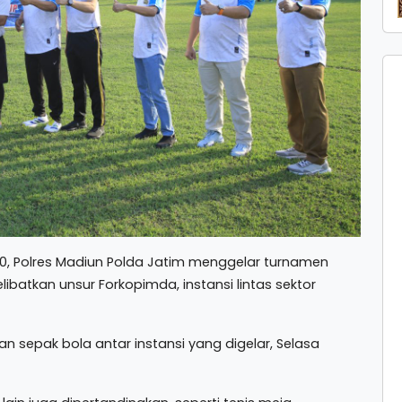
, Polres Madiun Polda Jatim menggelar turnamen
ibatkan unsur Forkopimda, instansi lintas sektor
n sepak bola antar instansi yang digelar, Selasa