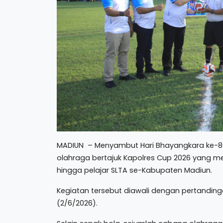
MADIUN – Menyambut Hari Bhayangkara ke-80
olahraga bertajuk Kapolres Cup 2026 yang mel
hingga pelajar SLTA se-Kabupaten Madiun.
Kegiatan tersebut diawali dengan pertandinga
(2/6/2026).