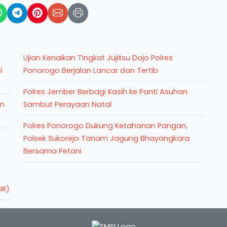
Ujian Kenaikan Tingkat Jujitsu Dojo Polres
i
Ponorogo Berjalan Lancar dan Tertib
Polres Jember Berbagi Kasih ke Panti Asuhan
an
Sambut Perayaan Natal
Polres Ponorogo Dukung Ketahanan Pangan,
Polsek Sukorejo Tanam Jagung Bhayangkara
Bersama Petani
UR)