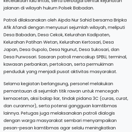
kecelakaan lalu lintas, serta berbagai bentuk kejahatan
jalanan di wilayah hukum Polsek Babadan.
Patroli dilaksanakan oleh Aipda Nur Sahid bersama Bripka
Afik Afandi dengan menyusuri sejumlah wilayah, meliputi
Desa Babadan, Desa Cekok, Kelurahan Kadipaten,
Kelurahan Patihan Wetan, Kelurahan Kertosari, Desa
Japan, Desa Gupolo, Desa Ngunut, Desa Sukosari, dan
Desa Purwosari. Sasaran patroli mencakup SPBU, terminal,
kawasan perbankan, pertokoan, serta permukiman
penduduk yang menjadi pusat aktivitas masyarakat.
Selama kegiatan berlangsung, personel melakukan
pemantauan di sejumlah titik rawan untuk mencegah
kemacetan, aksi balap liar, tindak pidana 3C (curas, curat,
dan curanmor), serta potensi gangguan kamtibmas
lainnya. Petugas juga melaksanakan patroli dialogis
dengan warga masyarakat sembari menyampaikan
pesan-pesan kamtibmas agar selalu meningkatkan