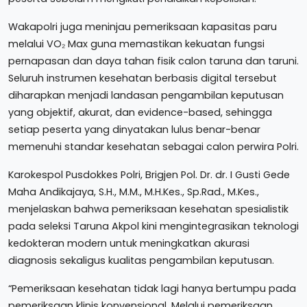
Wakapolri juga meninjau pemeriksaan kapasitas paru
melalui VO₂ Max guna memastikan kekuatan fungsi
pernapasan dan daya tahan fisik calon taruna dan taruni.
Seluruh instrumen kesehatan berbasis digital tersebut
diharapkan menjadi landasan pengambilan keputusan
yang objektif, akurat, dan evidence-based, sehingga
setiap peserta yang dinyatakan lulus benar-benar
memenuhi standar kesehatan sebagai calon perwira Polri.
Karokespol Pusdokkes Polri, Brigjen Pol. Dr. dr. I Gusti Gede
Maha Andikajaya, S.H., M.M., M.H.Kes., Sp.Rad., M.Kes.,
menjelaskan bahwa pemeriksaan kesehatan spesialistik
pada seleksi Taruna Akpol kini mengintegrasikan teknologi
kedokteran modern untuk meningkatkan akurasi
diagnosis sekaligus kualitas pengambilan keputusan.
“Pemeriksaan kesehatan tidak lagi hanya bertumpu pada
pemeriksaan klinis konvensional. Melalui pemeriksaan