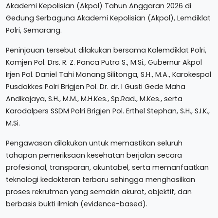
Akademi Kepolisian (Akpol) Tahun Anggaran 2026 di
Gedung Serbaguna Akademi Kepolisian (Akpol), Lemdiklat
Polri, Semarang.
Peninjauan tersebut dilakukan bersama Kalemdiklat Polri,
Komjen Pol. Drs. R. Z. Panca Putra S., M.Si., Gubernur Akpol
Irjen Pol. Daniel Tahi Monang Silitonga, S.H., M.A., Karokespol
Pusdokkes Polri Brigjen Pol. Dr. dr. I Gusti Gede Maha
Andikajaya, S.H., M.M., M.H.Kes., Sp.Rad., M.Kes., serta
Karodalpers SSDM Polri Brigjen Pol. Erthel Stephan, S.H., S.I.K.,
M.Si.
Pengawasan dilakukan untuk memastikan seluruh
tahapan pemeriksaan kesehatan berjalan secara
profesional, transparan, akuntabel, serta memanfaatkan
teknologi kedokteran terbaru sehingga menghasilkan
proses rekrutmen yang semakin akurat, objektif, dan
berbasis bukti ilmiah (evidence-based).