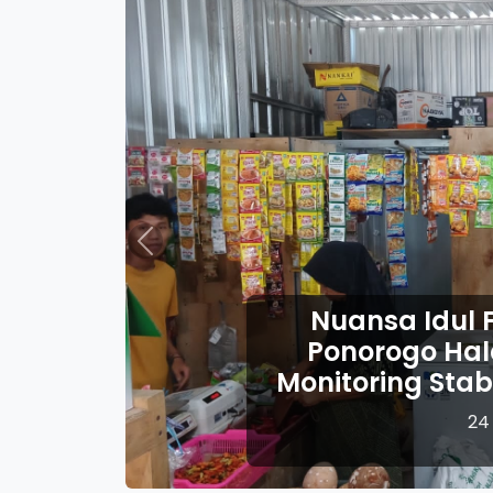
Previous
odim
Idul 
igus
Ponoro
embako
Pelay