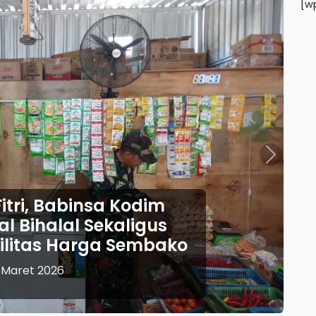
[w
Next
Fitri 1447 H, Anggota Kodim
go Perkuat Pengamanan dan
anan Ketupat Semeru 2026
23 Maret 2026