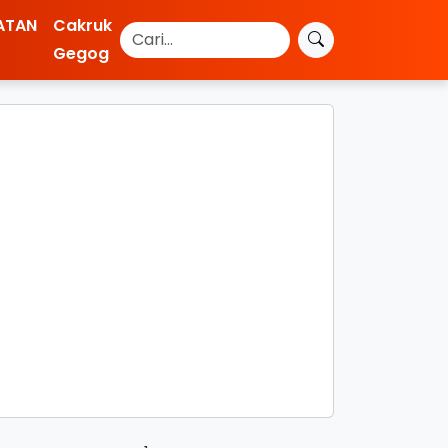
ATAN
Cakruk
Gegog