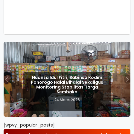
insa Kodim
Idul Fitri 1447 H, Anggot
 Sekaligus
Ponorogo Perkuat Peng
Previous
Nex
as Harga
dan Pelayanan Ketupat 
2026
23 Maret 2026
[wpvy_popular_posts]