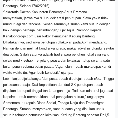
Ponorogo, Selasa(17/02/2015).
Sekretaris Daerah Kabupaten Ponorogo Agus Pramono
menyatakan,“jadwalnya 9 Juni deklarasi penutupan. Saya yakin tidak
mundur lagi dari rencana. Sebab semuanya sudah kami susun dengan
baik dengan berbagai pertimbangan,” ujar Agus Pramono kepada
Kanalponorogo.com usai Rakor Penutupan Kedung Banteng.
Dikatakannya, sedianya penutupan dilakukan pada April mendatang.
Namun dengan melihat kondisi yang ada, maka jadwal ini diundur sekitar
dua bulan. Salah satunya adalah tradisi para penghuni lokalisasi yang
selalu mudik setiap menjelang puasa dan lokalisasi tutup selama satu
bulan penuh selama bulan puasa. “Agar lebih mudah maka dipaskan di
waktu-waktu itu. Agar lebih kondusif,” ujarnya.
Lebih lanjut dijelaskanya,”dari pusat sudah disetujui, sudah
clear
. Tinggal
pelaksanaan saja. Draf kepanitiaan dan draf SK penutupan sudah
diajukan ke bupati tinggal tanda tangan saja. Tadi kan ada usul juga dari
Kapolres untuk memasukkan soal penegakan hukum,” ungkapnya.
Sementara itu kepala Dinas Sosial, Tenaga Kerja dan Transmigrasi
Ponorogo, Sumani menyatakan, saat ini dana yang diajukan untuk
seluruh tahapan penutupan lokalisasi Kedung Banteng sebesar Rp1,5