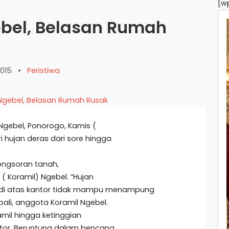
[w
ebel, Belasan Rumah
2015
•
Peristiwa
Ngebel, Ponorogo, Kamis (
i hujan deras dari sore hingga
ongsoran tanah,
( Koramil) Ngebel. “Hujan
 di atas kantor tidak mampu menampung
ali, anggota Koramil Ngebel.
mil hingga ketinggian
ntor. Beruntung dalam bencana