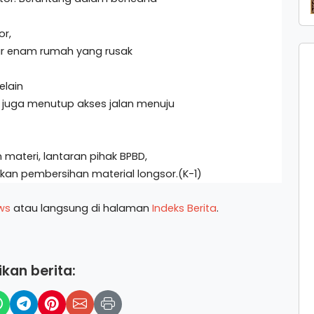
or,
ar enam rumah yang rusak
elain
r juga menutup akses jalan menuju
materi, lantaran pihak BPBD,
kan pembersihan material longsor.(K-1)
ws
atau langsung di halaman
Indeks Berita
.
kan berita: