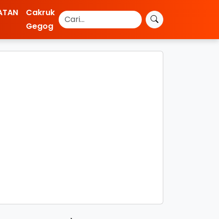
ATAN
Cakruk
Gegog