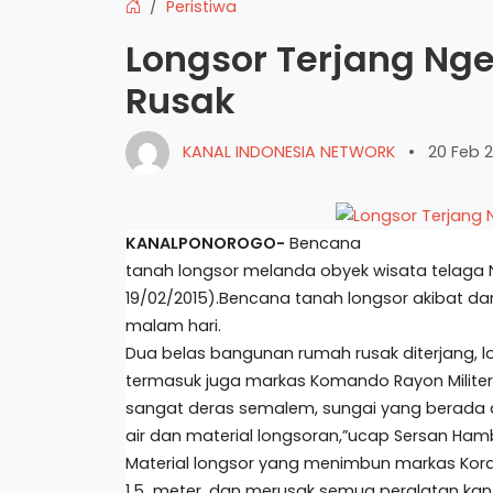
Peristiwa
Longsor Terjang Ng
Rusak
KANAL INDONESIA NETWORK
•
20 Feb 
KANALPONOROGO-
Bencana
tanah longsor melanda obyek wisata telaga 
19/02/2015).Bencana tanah longsor akibat dar
malam hari.
Dua belas bangunan rumah rusak diterjang, l
termasuk juga markas Komando Rayon Militer 
sangat deras semalem, sungai yang berada
air dan material longsoran,”ucap Sersan Hamb
Material longsor yang menimbun markas Kora
1,5 meter, dan merusak semua peralatan ka