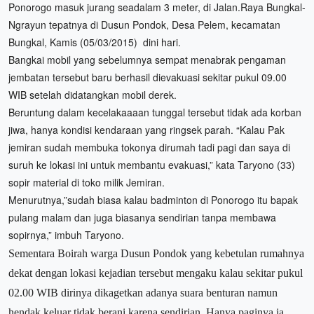
Ponorogo masuk jurang seadalam 3 meter, di Jalan.Raya Bungkal-
Ngrayun tepatnya di Dusun Pondok, Desa Pelem, kecamatan
Bungkal, Kamis (05/03/2015) dini hari.
Bangkai mobil yang sebelumnya sempat menabrak pengaman
jembatan tersebut baru berhasil dievakuasi sekitar pukul 09.00
WIB setelah didatangkan mobil derek.
Beruntung dalam kecelakaaaan tunggal tersebut tidak ada korban
jiwa, hanya kondisi kendaraan yang ringsek parah. “Kalau Pak
jemiran sudah membuka tokonya dirumah tadi pagi dan saya di
suruh ke lokasi ini untuk membantu evakuasi,” kata Taryono (33)
sopir material di toko milik Jemiran.
Menurutnya,”sudah biasa kalau badminton di Ponorogo itu bapak
pulang malam dan juga biasanya sendirian tanpa membawa
sopirnya,” imbuh Taryono.
Sementara Boirah warga Dusun Pondok yang kebetulan rumahnya
dekat dengan lokasi kejadian tersebut mengaku kalau sekitar pukul
02.00 WIB dirinya dikagetkan adanya suara benturan namun
hendak keluar tidak berani karena sendirian. Hanya paginya ia